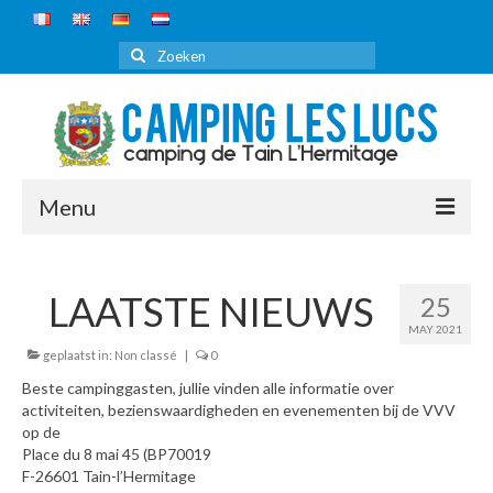
Zoeken
naar:
Menu
HOME
LAATSTE NIEUWS
25
CAMPING
MAY 2021
geplaatst in:
Non classé
|
0
ONTDEKKEN
Beste campinggasten, jullie vinden alle informatie over
PREISE 2026
activiteiten, bezienswaardigheden en evenementen bij de VVV
op de
BOEKEN
Place du 8 mai 45 (BP70019
F-26601 Tain-l’Hermitage
REISROUTE