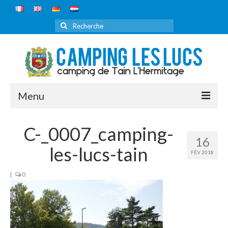
Rechercher
:
Menu
ACCUEIL
C-_0007_camping-
16
LE CAMPING
les-lucs-tain
FÉV 2018
DÉCOUVRIR
|
0
TARIFS
RÉSERVATION
ITINÉRAIRE