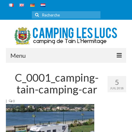
Rechercher
:
Menu
ACCUEIL
C_0001_camping-
5
LE CAMPING
tain-camping-car
JUIL 2018
DÉCOUVRIR
|
0
TARIFS
RÉSERVATION
ITINÉRAIRE