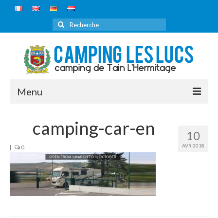
Rechercher
:
Menu
ACCUEIL
camping-car-en
10
LE CAMPING
AVR 2018
|
0
DÉCOUVRIR
TARIFS
RÉSERVATION
ITINÉRAIRE